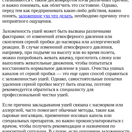
и важно понимать, как облегчить это состояние. Однако,
перед тем как предпринимать какие-либо действия, важно
понять,
заложенное ухо что делать
, необходимо причину этого
неприятного ощущения.
Заложенность ушей может быть вызвана различными
факторами: от изменений атмосферного давления или
скопления серной пробки до насморка или аллергической
реакции. В случае изменений атмосферного давления,
например, при подъеме на высоту или во время полета,
можно попробовать жевать жвачку, проглотить слюну или
выполнять жевательные движения, чтобы попытаться
восстановить нормальное давление в ушах. Очистка ушных
каналов от серной пробки — это еще один способ справиться
с заложенностью ушей. Однако, самостоятельные попытки
удаления серной пробки могут быть опасны, поэтому
рекомендуется обратиться к специалисту для
профессиональной чистки ушей.
Если причина закладывания ушей связана с насморком или
аллергией, часто помогают обычные методы, такие как
паровые ингаляции, применение носовых капель или
специальных препаратов, но важно проконсультироваться с
врачом, чтобы получить рекомендации и назначения по
конкретной ситуации. В случае, если ощущение заложенности