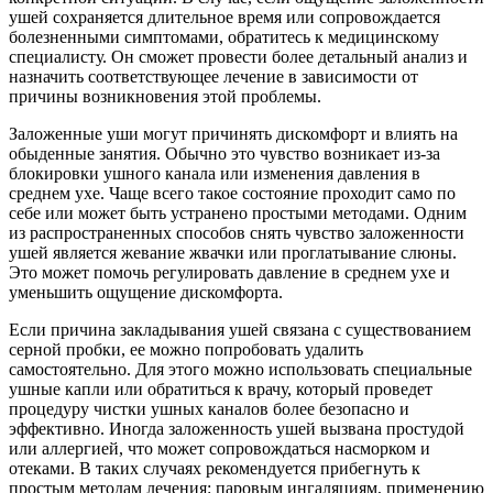
ушей сохраняется длительное время или сопровождается
болезненными симптомами, обратитесь к медицинскому
специалисту. Он сможет провести более детальный анализ и
назначить соответствующее лечение в зависимости от
причины возникновения этой проблемы.
Заложенные уши могут причинять дискомфорт и влиять на
обыденные занятия. Обычно это чувство возникает из-за
блокировки ушного канала или изменения давления в
среднем ухе. Чаще всего такое состояние проходит само по
себе или может быть устранено простыми методами. Одним
из распространенных способов снять чувство заложенности
ушей является жевание жвачки или проглатывание слюны.
Это может помочь регулировать давление в среднем ухе и
уменьшить ощущение дискомфорта.
Если причина закладывания ушей связана с существованием
серной пробки, ее можно попробовать удалить
самостоятельно. Для этого можно использовать специальные
ушные капли или обратиться к врачу, который проведет
процедуру чистки ушных каналов более безопасно и
эффективно. Иногда заложенность ушей вызвана простудой
или аллергией, что может сопровождаться насморком и
отеками. В таких случаях рекомендуется прибегнуть к
простым методам лечения: паровым ингаляциям, применению