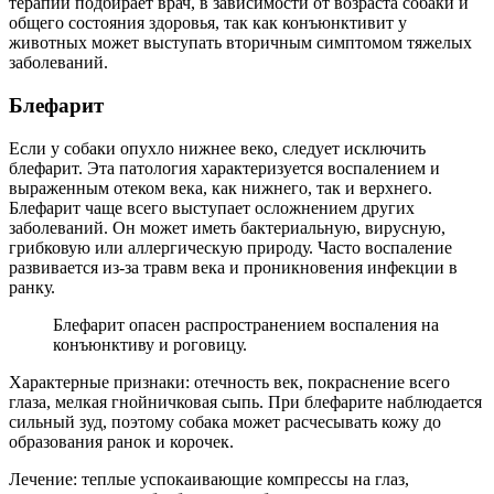
терапии подбирает врач, в зависимости от возраста собаки и
общего состояния здоровья, так как конъюнктивит у
животных может выступать вторичным симптомом тяжелых
заболеваний.
Блефарит
Если у собаки опухло нижнее веко, следует исключить
блефарит. Эта патология характеризуется воспалением и
выраженным отеком века, как нижнего, так и верхнего.
Блефарит чаще всего выступает осложнением других
заболеваний. Он может иметь бактериальную, вирусную,
грибковую или аллергическую природу. Часто воспаление
развивается из-за травм века и проникновения инфекции в
ранку.
Блефарит опасен распространением воспаления на
конъюнктиву и роговицу.
Характерные признаки: отечность век, покраснение всего
глаза, мелкая гнойничковая сыпь. При блефарите наблюдается
сильный зуд, поэтому собака может расчесывать кожу до
образования ранок и корочек.
Лечение: теплые успокаивающие компрессы на глаз,