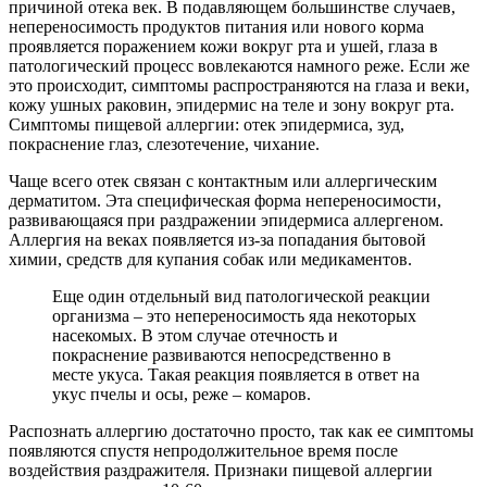
причиной отека век. В подавляющем большинстве случаев,
непереносимость продуктов питания или нового корма
проявляется поражением кожи вокруг рта и ушей, глаза в
патологический процесс вовлекаются намного реже. Если же
это происходит, симптомы распространяются на глаза и веки,
кожу ушных раковин, эпидермис на теле и зону вокруг рта.
Симптомы пищевой аллергии: отек эпидермиса, зуд,
покраснение глаз, слезотечение, чихание.
Чаще всего отек связан с контактным или аллергическим
дерматитом. Эта специфическая форма непереносимости,
развивающаяся при раздражении эпидермиса аллергеном.
Аллергия на веках появляется из-за попадания бытовой
химии, средств для купания собак или медикаментов.
Еще один отдельный вид патологической реакции
организма – это непереносимость яда некоторых
насекомых. В этом случае отечность и
покраснение развиваются непосредственно в
месте укуса. Такая реакция появляется в ответ на
укус пчелы и осы, реже – комаров.
Распознать аллергию достаточно просто, так как ее симптомы
появляются спустя непродолжительное время после
воздействия раздражителя. Признаки пищевой аллергии