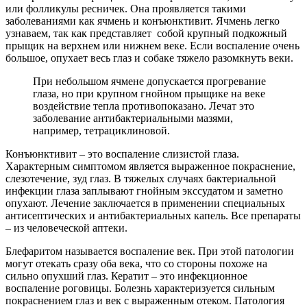
или фолликулы ресничек. Она проявляется такими
заболеваниями как ячмень и конъюнктивит. Ячмень легко
узнаваем, так как представляет собой крупный подкожный
прыщик на верхнем или нижнем веке. Если воспаление очень
большое, опухает весь глаз и собаке тяжело разомкнуть веки.
При небольшом ячмене допускается прогревание
глаза, но при крупном гнойном прыщике на веке
воздействие тепла противопоказано. Лечат это
заболевание антибактериальными мазями,
например, тетрациклиновой.
Конъюнктивит – это воспаление слизистой глаза.
Характерным симптомом является выраженное покраснение,
слезотечение, зуд глаз. В тяжелых случаях бактериальной
инфекции глаза заплывают гнойным экссудатом и заметно
опухают. Лечение заключается в применении специальных
антисептических и антибактериальных капель. Все препараты
– из человеческой аптеки.
Блефаритом называется воспаление век. При этой патологии
могут отекать сразу оба века, что со стороны похоже на
сильно опухший глаз. Кератит – это инфекционное
воспаление роговицы. Болезнь характеризуется сильным
покраснением глаз и век с выраженным отеком. Патология