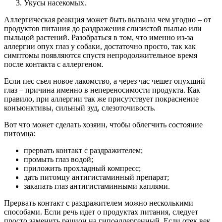
Укусы насекомых.
Аллергическая реакция может быть вызвана чем угодно – от
продуктов питания до раздражения слизистой пылью или
пыльцой растений. Разобраться в том, что именно из-за
аллергии опух глаз у собаки, достаточно просто, так как
симптомы появляются спустя непродолжительное время
после контакта с аллергеном.
Если пес съел новое лакомство, а через час чешет опухший
глаз – причина именно в непереносимости продукта. Как
правило, при аллергии так же присутствует покраснение
конъюнктивы, сильный зуд, слезоточивость.
Вот что может сделать хозяин, чтобы облегчить состояние
питомца:
прервать контакт с раздражителем;
промыть глаз водой;
приложить прохладный компресс;
дать питомцу антигистаминный препарат;
закапать глаз антигистаминными каплями.
Прервать контакт с раздражителем можно несколькими
способами. Если речь идет о продуктах питания, следует
просто заменить рацион на гипоаллергенный. Если отек век