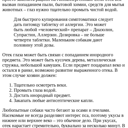
вызван попаданием пыли, бытовой химии, средств для мытья
животных – глаз нужно тщательно промыть чистой водой.
Для быстрого купирования симптоматики следует
дать питомцу таблетку от аллергии. Это может
быть любой «человеческий» препарат – Диазолин,
Супрастин, Аллерзин. Дозировка – не больше
четверти таблетки. Маленьким собакам дают
половину этой дозы.
Отек глаза может быть связан с попаданием инородного
предмета. Это может быть кусочек дерева, металлическая
стружка, небольшой камушек. Если предмет поцарапал веко и
остался в ранке, возможно развитие выраженного отека. В
этом случае хозяин должен:
Тщательно осмотреть веки.
Промыть глаза водой.
Достать инородный предмет.
Закапать любые антисептические капли.
Любопытные собаки часто бегают за осами и пчелами.
Насекомые не всегда разделяют интерес пса, поэтому укусы в
нижнее или верхнее веко – это обычное дело. При укусах,
отек нарастает стремительно, буквально за несколько минут. В