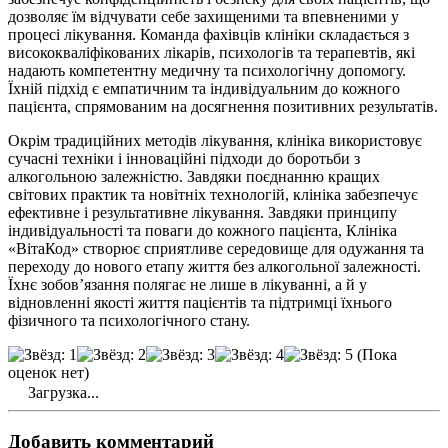
дозволяє їм відчувати себе захищеними та впевненими у
процесі лікування. Команда фахівців клініки складається з
висококваліфікованих лікарів, психологів та терапевтів, які
надають компетентну медичну та психологічну допомогу.
Їхній підхід є емпатичним та індивідуальним до кожного
пацієнта, спрямованим на досягнення позитивних результатів.
Окрім традиційних методів лікування, клініка використовує
сучасні техніки і інноваційні підходи до боротьби з
алкогольною залежністю. Завдяки поєднанню кращих
світових практик та новітніх технологій, клініка забезпечує
ефективне і результативне лікування. Завдяки принципу
індивідуальності та поваги до кожного пацієнта, Клініка
«ВітаКод» створює сприятливе середовище для одужання та
переходу до нового етапу життя без алкогольної залежності.
Їхнє зобов’язання полягає не лише в лікуванні, а й у
відновленні якості життя пацієнтів та підтримці їхнього
фізичного та психологічного стану.
(Пока
оценок нет)
Загрузка...
Добавить комментарий