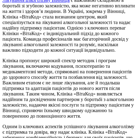
Лікування алкоголізму Вінниця
є важливою складовою в
боротьбі зі згубною залежністю, яка може негативно впливати
на життя і здоров’я людини. В Україні, зокрема у Вінниці,
Клініка «ВітаКод» стала визнаним центром, який
спеціалізується на лікуванні алкогольної залежності та надає
надійну підтримку пацієнтам. Однією з ключових переваг
Клініки «ВітаКод» є індивідуальний підхід до кожного
пацієнта. Команда професіоналів має багаторічний досвід у
лікуванні алкогольної залежності та розуміє, наскільки
важливо підходити до кожної ситуації індивідуально.
Клініка пропонує широкий спектр методик і програм
лікування, включаючи кодування, психотерапію та
медикаментозні методи, спрямовані на повернення пацієнтів
до здорового способу життя та позбавлення від залежності.
Важливим етапом є не лише лікування, але й подальша
підтримка та адаптація пацієнтів до нового життя після
лікування. Таким чином, Клініка «ВітаКод» виявляється
надійним та досвідченим партнером у боротьбі з алкогольною
залежністю, надаючи якісні послуги та підтримку пацієнтам у
Вінниці, сприяючи їхньому швидкому одужанню та
поверненню до повноцінного життя.
Одним із ключових аспектів успішного лікування алкоголізму
є підтримка та довіра, яку надає клініка. Клініка «ВітаКод»
забезпечує конфіденційність і безпеку для своїх пацієнтів, що