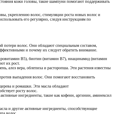
остояния кожи головы, такие шампуни помогают поддерживать
вы, укреплению волос, стимуляции роста новых волос и
спользовать его регулярно, следуя инструкциям по
ой потери волос. Они обладают специальным составом,
эффективными и почему их следует обратить внимание.
ровитамин В5), биотин (витамин В7), ниацинамид (витамин
ют их рост.
нь, алоэ вера, облепиха и расторопша. Эти растения известны
против выпадения волос. Они помогают восстановить
дерева и ромашки. Эти масла обладают
бствует росту волос.
ктивные ингредиенты, такие как кофеин, аргинин, аминексил
масла и другие активные ингредиенты, способствующие
па волос.