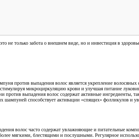
это не только забота о внешнем виде, но и инвестиция в здоров
ампуня против выпадения волос является укрепление волосяных
, стимулируя микроциркуляцию крови и улучшая питание лукови
 против выпадения волос содержат активные ингредиенты, так
их шампуней способствует активации «спящих» фолликулов и уве
дения волос часто содержат увлажняющие и питательные компон
 более мягкими, блестящими и послушными. Регулярное использ