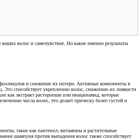
ье ваших волос и самочувствие. Но какие именно результаты
 фолликулов и снижение их потери. Активные компоненты в
ц. Это способствует укреплению волос, снижению их ломкости
ие как экстракт расторопши или ниацинамид, которые
личению числа волос, что делает прическу более густой и
енты, такие как пантенол, витамины и растительные
ование шампуня против выпадения волос также способствует