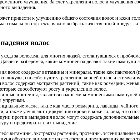
ременного улучшения. За счет укрепления волос и улучшения с
рного выпадения.
жет привести к улучшению общего состояния волос и кожи голо
аксимального эффекта важно выбрать качественный продукт и и
ыпадения волос
ухода за волосами для многих людей, столкнувшихся с проблем
 Давайте разберемся, какие компоненты делают такие шампуни 
 волос содержат витамины и минералы, такие как пантенол (п
фолликулы, способствуют укреплению корней волос и стимулиру
олос содержат экстракты растений, такие как розмарин, женьше
торые способствуют росту и укреплению волос.
шеничные протеины, являются важными компонентами шампуней 
и упругими.
циальные масла, такие как масло розмарина, лаванды, чайного 
 а также улучшают циркуляцию крови в коже головы, что спосо
уни против выпадения волос могут содержать дополнительные а
туру и предотвратить их выпадение.
себя витамины, экстракты растений, протеины, эссенциальные 
ня обратите внимание на его состав и предпочтения вашего ти