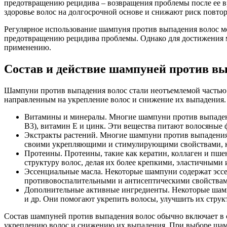
предотвращению рецидива – возвращения проблемы после ее в
здоровье волос на долгосрочной основе и снижают риск повто
Регулярное использование шампуня против выпадения волос мо
предотвращению рецидива проблемы. Однако для достижения м
применению.
Состав и действие шампуней против в
Шампуни против выпадения волос стали неотъемлемой частью 
направленным на укрепление волос и снижение их выпадения.
Витамины и минералы. Многие шампуни против выпадения
В3), витамин Е и цинк. Эти вещества питают волосяные 
Экстракты растений. Многие шампуни против выпадения в
своими укрепляющими и стимулирующими свойствами, ко
Протеины. Протеины, такие как кератин, коллаген и п
структуру волос, делая их более крепкими, эластичными 
Эссенциальные масла. Некоторые шампуни содержат эссен
противовоспалительными и антисептическими свойствами,
Дополнительные активные ингредиенты. Некоторые шамп
и др. Они помогают укрепить волосы, улучшить их струк
Состав шампуней против выпадения волос обычно включает в 
укреплению волос и снижению их выпадения. При выборе шампу