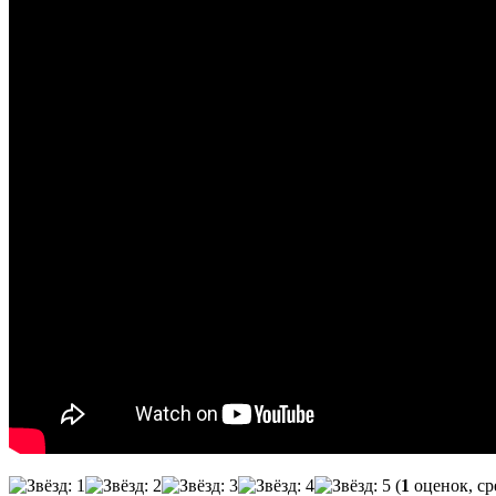
(
1
оценок, ср