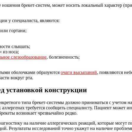
 ношения брекет-систем, может носить локальный характер (при
ии у специалиста, являются:
или гортани;
ности слышать;
» из носа;
льное слезообразование
, болезненность;
истыми оболочками образуются
очаги высыпаний
, появляются не
асти вокруг рта.
ед установкой конструкции
нкретного типа брекет-системы должно приниматься с учетом н
 аллергенах требуется сообщить специалисту. Пациент может и
брекеты возникает чрезвычайно редко.
гностику на наличие аллергических реакций, которые могут по
кций. Результаты исследований точно укажут на наличие проблем