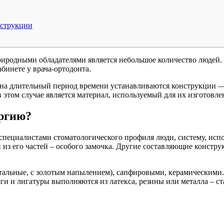
нструкции
природными обладателями является небольшое количество людей
бинете у врача-ортодонта.
а на длительный период времени устанавливаются конструкции 
 этом случае является материал, используемый для их изготовле
ергию?
пециалистами стоматологического профиля люди, систему, исп
из его частей – особого замочка. Другие составляющие констру
тальные, с золотым напылением), сапфировыми, керамическими
Тяги и лигатуры выполняются из латекса, резины или металла – 