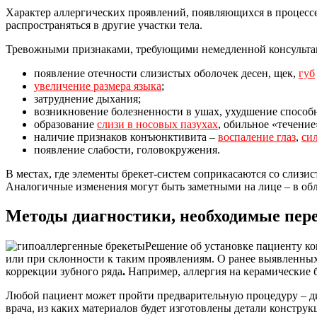
Характер аллергических проявлений, появляющихся в процессе
распространяться в другие участки тела.
Тревожными признаками, требующими немедленной консультац
появление отечности слизистых оболочек десен, щек,
губ
увеличение размера языка
;
затруднение дыхания;
возникновение болезненности в ушах, ухудшение способ
образование
слизи в носовых пазухах
, обильное «течение
наличие признаков конъюнктивита –
воспаление глаз
,
си
появление слабости, головокружения.
В местах, где элементы брекет-систем соприкасаются со слиз
Аналогичные изменения могут быть заметными на лице – в обл
Методы диагностики, необходимые пер
Решение об установке пациенту ко
или при склонности к таким проявлениям. О ранее выявленных
коррекции зубного ряда
.
Например, аллергия на керамические 
Любой пациент может пройти предварительную процедуру – диа
врача, из каких материалов будет изготовлены детали констру