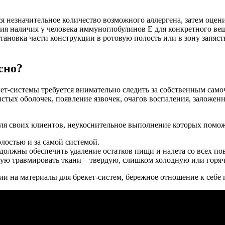
я незначительное количество возможного аллергена, затем оцен
ия наличия у человека иммуноглобулинов Е для конкретного вещ
тановка части конструкции в ротовую полость или в зону запяст
сно?
кет-системы требуется внимательно следить за собственным само
стых оболочек, появление язвочек, очагов воспаления, заложенн
для своих клиентов, неукоснительное выполнение которых помо
лостью и за самой системой.
должны обеспечить удаление остатков пищи и налета со всех по
ную травмировать ткани – твердую, слишком холодную или горяч
 на материалы для брекет-систем, бережное отношение к себе п